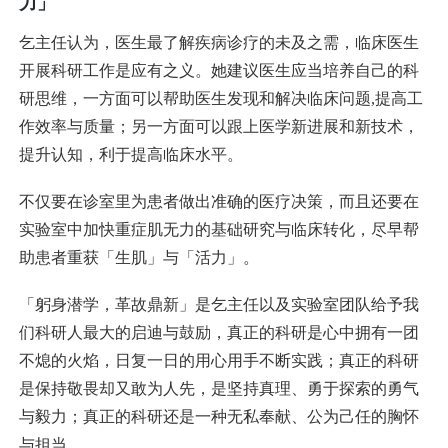
力」
乞主任认为，医生最了解疾病诊疗的未及之需，临床医生
开展科研工作是应有之义。她建议医生应当培养自己的科
研思维，一方面可以帮助医生发现和解决临床问题,提高工
作效率与质量；另一方面可以跟上医学新进展和新技术，
提升认知，利于提高临床水平。
不仅要在诊室里为患者做出准确的医疗决策，而且还要在
实验室中加快重症肌无力的基础研究与临床转化，尽早帮
助患者重获「生肌」与「活力」。
「躬身潜学，革故鼎新」是乞主任以及实验室团队给予我
们科研人最大的启迪与鼓励，真正的科研是心中拥有一团
不熄的火焰，日复一日的用心用手不断实践；真正的科研
是保持敬畏却又敢为人先，是坚持真理、勇于探索的勇气
与毅力；真正的科研还是一种无私奉献、公为己任的胸怀
与担当。