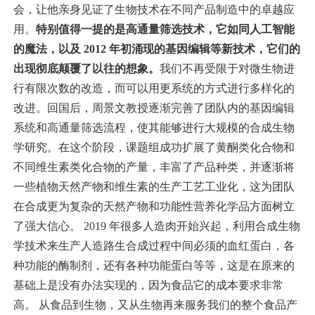
会，让他亲身见证了生物技术在不同产品制造中的卓越应
用。
特别值得一提的是高通量筛选技术，它如同人工智能
的魔法，以及 2012 年初涌现的基因编辑等新技术，它们的
出现彻底颠覆了以往的想象。
我们不再受限于对微生物进
行有限次数的改造，而可以用更系统的方式进行多样化的
改进。回国后，周景文教授逐渐完善了团队内的基因编辑
系统和高通量筛选流程，使其能够进行大规模的合成生物
学研究。在这个阶段，课题组成功扩展了黄酮类化合物和
不同维生素类化合物的产量，丰富了产品种类，并逐渐将
一些植物天然产物和维生素的生产工艺工业化，这为团队
在合成更为复杂的天然产物和功能性营养化学品方面树立
了强大信心。 2019 年很多人造肉开始兴起，利用合成生物
学技术来生产人造路生合成过程中间必须的血红蛋白，各
种功能的酶制剂，还有各种功能蛋白等等，这是在原来的
基础上是没有办法实现的，因为食品它的成本要求非常
高。 从食品到生物，又从生物再来服务我们的整个食品产